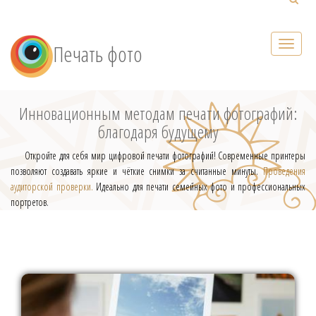
Печать фото
Инновационным методам печати фотографий:
благодаря будущему
Откройте для себя мир цифровой печати фотографий! Современные принтеры
позволяют создавать яркие и чёткие снимки за считанные минуты.
Проведения
аудиторской проверки.
Идеально для печати семейных фото и профессиональных
портретов.