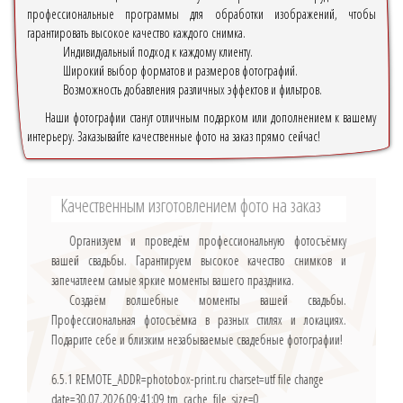
профессиональные программы для обработки изображений, чтобы
гарантировать высокое качество каждого снимка.
Индивидуальный подход к каждому клиенту.
Широкий выбор форматов и размеров фотографий.
Возможность добавления различных эффектов и фильтров.
Наши фотографии станут отличным подарком или дополнением к вашему
интерьеру. Заказывайте качественные фото на заказ прямо сейчас!
Качественным изготовлением фото на заказ
Организуем и проведём профессиональную фотосъёмку
вашей свадьбы. Гарантируем высокое качество снимков и
запечатлеем самые яркие моменты вашего праздника.
Создаём волшебные моменты вашей свадьбы.
Профессиональная фотосъёмка в разных стилях и локациях.
Подарите себе и близким незабываемые свадебные фотографии!
6.5.1
REMOTE_ADDR=photobox-print.ru charset=utf file change
date=30.07.2026 09:41:09 tm_cache_file_size=0