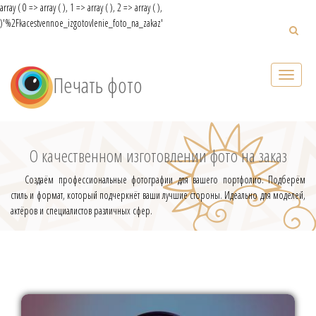
array ( 0 => array ( ), 1 => array ( ), 2 => array ( ),
)
'%2Fkacestvennoe_izgotovlenie_foto_na_zakaz'
Печать фото
О качественном изготовлении фото на заказ
Создаём профессиональные фотографии для вашего портфолио. Подберём
стиль и формат, который подчеркнёт ваши лучшие стороны. Идеально для моделей,
актёров и специалистов различных сфер.