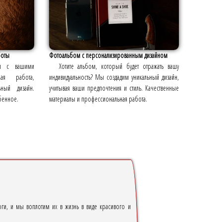
боты
Фотоальбом с персонализированным дизайном
ом с вашими
Хотите альбом, который будет отражать вашу
ая работа,
индивидуальность? Мы создадим уникальный дизайн,
ьный дизайн.
учитывая ваши предпочтения и стиль. Качественные
бенное.
материалы и профессиональная работа.
ги, и мы воплотим их в жизнь в виде красивого и