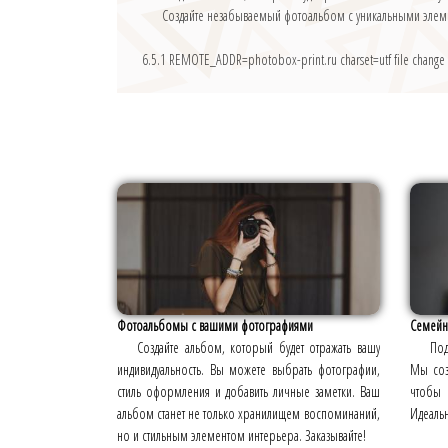
Создайте незабываемый фотоальбом с уникальными элемен
6.5.1
REMOTE_ADDR=photobox-print.ru charset=utf file change
Фотоальбомы с вашими фотографиями
Семейн
Создайте альбом, который будет отражать вашу
Под
индивидуальность. Вы можете выбрать фотографии,
Мы соз
стиль оформления и добавить личные заметки. Ваш
чтобы 
альбом станет не только хранилищем воспоминаний,
Идеальн
но и стильным элементом интерьера. Заказывайте!