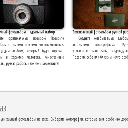
чный фотоальбом – идеальный выбор
Эксклюзивный фотоальбом ручной ра
ете оригинальный подарок? Подарите
Создайте незабываемый альб
ьбом с самыми тёплыми воспоминаниями.
любимыми фотографиями! Ручн
дадим альбом, который будет отражать
уникальные материалы, индивидуал
сы и характер человека. Качественные
Подарите себе или близким нечто осо
лы, ручная работа. Звоните и заказывайте!
аз
 уникальный фотоальбом на заказ. Выберите фотографии, которые вам особенно доро