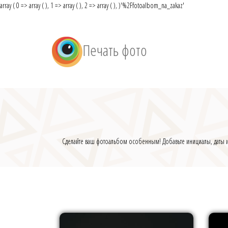
array ( 0 => array ( ), 1 => array ( ), 2 => array ( ), )
'%2Ffotoalbom_na_zakaz'
Печать фото
Сделайте ваш фотоальбом особенным! Добавьте инициалы, даты ил