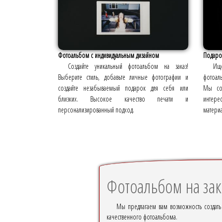
Фотоальбом с индивидуальным дизайном
Подаро
Создайте уникальный фотоальбом на заказ!
Ищ
Выберите стиль, добавьте личные фотографии и
фотоал
создайте незабываемый подарок для себя или
Мы соз
близких. Высокое качество печати и
интере
персонализированный подход.
материа
Фотоальбом на зак
Мы предлагаем вам возможность создать
качественного фотоальбома.