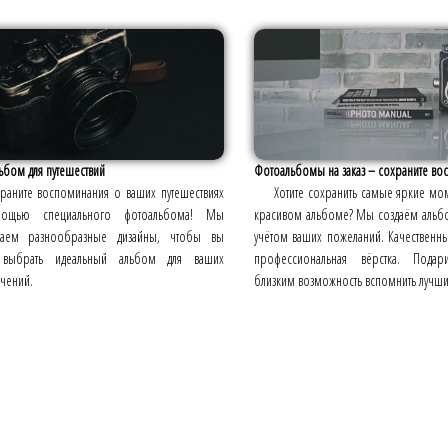
бом для путешествий
Фотоальбомы на заказ – сохраните во
раните воспоминания о ваших путешествиях
Хотите сохранить самые яркие мо
ощью специального фотоальбома! Мы
красивом альбоме? Мы создаём альбо
гаем разнообразные дизайны, чтобы вы
учётом ваших пожеланий. Качественн
 выбрать идеальный альбом для ваших
профессиональная вёрстка. Пода
чений.
близким возможность вспомнить лучш