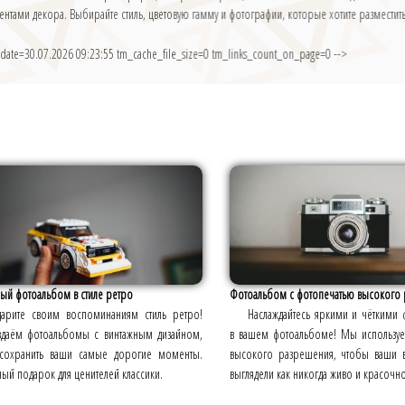
тами декора. Выбирайте стиль, цветовую гамму и фотографии, которые хотите разместить.
 date=30.07.2026 09:23:55 tm_cache_file_size=0 tm_links_count_on_page=0 -->
ый фотоальбом в стиле ретро
Фотоальбом с фотопечатью высокого
арите своим воспоминаниям стиль ретро!
Наслаждайтесь яркими и чёткими
даём фотоальбомы с винтажным дизайном,
в вашем фотоальбоме! Мы используе
сохранить ваши самые дорогие моменты.
высокого разрешения, чтобы ваши 
ый подарок для ценителей классики.
выглядели как никогда живо и красочно