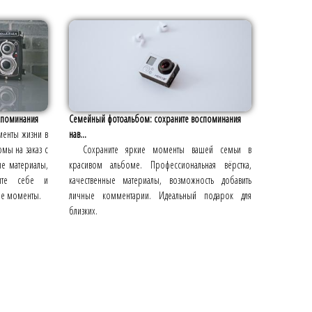
споминания
Семейный фотоальбом: сохраните воспоминания
менты жизни в
нав...
мы на заказ с
Сохраните яркие моменты вашей семьи в
ые материалы,
красивом альбоме. Профессиональная вёрстка,
рите себе и
качественные материалы, возможность добавить
ие моменты.
личные комментарии. Идеальный подарок для
близких.