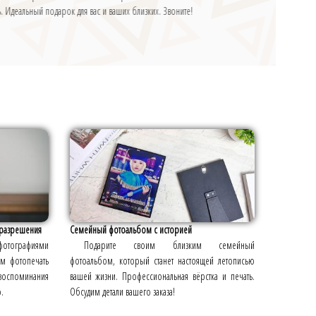
 Идеальный подарок для вас и ваших близких. Звоните!
 разрешения
Семейный фотоальбом с историей
 фотографиями
Подарите своим близким семейный
м фотопечать
фотоальбом, который станет настоящей летописью
воспоминания
вашей жизни. Профессиональная вёрстка и печать.
.
Обсудим детали вашего заказа!