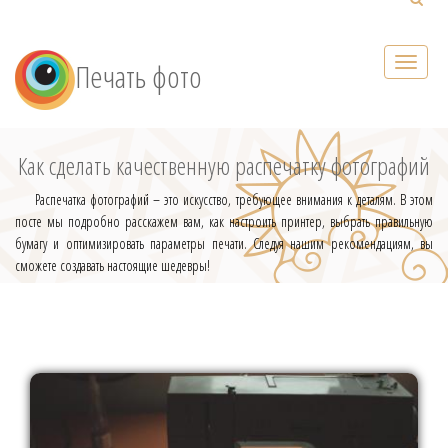
Печать фото
Как сделать качественную распечатку фотографий
Распечатка фотографий – это искусство, требующее внимания к деталям. В этом
посте мы подробно расскажем вам, как настроить принтер, выбрать правильную
бумагу и оптимизировать параметры печати. Следуя нашим рекомендациям, вы
сможете создавать настоящие шедевры!