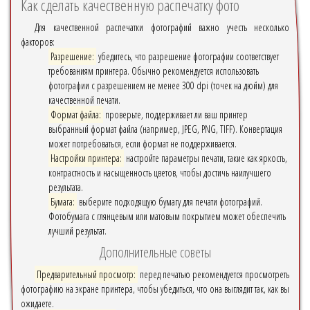
Как сделать качественную распечатку фото
Для качественной распечатки фотографий важно учесть несколько
факторов:
Разрешение:
убедитесь, что разрешение фотографии соответствует
требованиям принтера. Обычно рекомендуется использовать
фотографии с разрешением не менее 300 dpi (точек на дюйм) для
качественной печати.
Формат файла:
проверьте, поддерживает ли ваш принтер
выбранный формат файла (например, JPEG, PNG, TIFF). Конвертация
может потребоваться, если формат не поддерживается.
Настройки принтера:
настройте параметры печати, такие как яркость,
контрастность и насыщенность цветов, чтобы достичь наилучшего
результата.
Бумага:
выберите подходящую бумагу для печати фотографий.
Фотобумага с глянцевым или матовым покрытием может обеспечить
лучший результат.
Дополнительные советы
Предварительный просмотр:
перед печатью рекомендуется просмотреть
фотографию на экране принтера, чтобы убедиться, что она выглядит так, как вы
ожидаете.