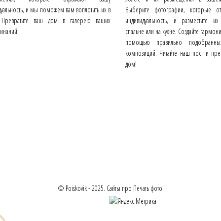
уальность, и мы поможем вам воплотить их в
Выберите фотографии, которые от
 Превратите ваш дом в галерею ваших
индивидуальность, и разместите их
инаний.
спальне или на кухне. Создайте гармо
помощью правильно подобранн
композиций. Читайте наш пост и пр
дом!
© Poiskovik - 2025. Сайты про Печать фото.