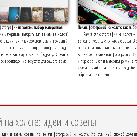
фотографий на холсте: выбор материалов
Печать фотографий на холсте: как выбр
ие материалы выбрать для печати на холсте?
Рамка для фотографии на холсте – 
 о различных типах холстов, рам и покрытий.
дополнение, а важная часть образа. В
йте осознанный выбор, который будет
расскажем вам, как выбрать идеаль
ствовать вашему стилю и бюджету. Создайте
вашей распечатанной фотографии. Учи
ее произведение искусства для вашего дома!
интерьера, цвет и материал рамы, а 
холста. Читайте наш пост и создайт
образ вашей картины!
 на холсте: идеи и советы
 идеи и дадим советы по печати фотографий на холсте. Это отличный способ добавит