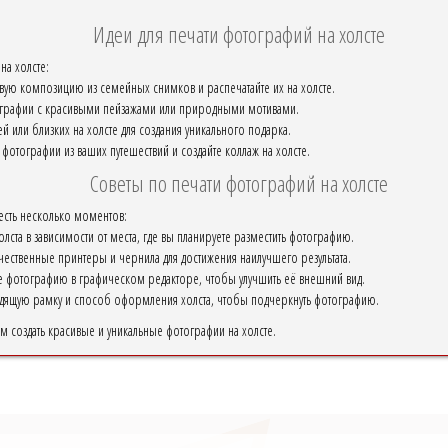
Идеи для печати фотографий на холсте
на холсте:
вую композицию из семейных снимков и распечатайте их на холсте.
ографии с красивыми пейзажами или природными мотивами.
й или близких на холсте для создания уникального подарка.
фотографии из ваших путешествий и создайте коллаж на холсте.
Советы по печати фотографий на холсте
есть несколько моментов:
ста в зависимости от места, где вы планируете разместить фотографию.
ачественные принтеры и чернила для достижения наилучшего результата.
е фотографию в графическом редакторе, чтобы улучшить её внешний вид.
дящую рамку и способ оформления холста, чтобы подчеркнуть фотографию.
ам создать красивые и уникальные фотографии на холсте.