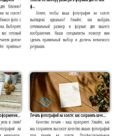
для близких?
ф...
ии на холсте!
Хотите, чтобы ваша фотография на холсте
юбимое фото с
выглядела идеально? Узнайте, как выбрать
инка. Выберите
оптимальный размер и формат для вашего
 вас готовый
изображения. Наши специалисты помогут вам
чателя долгие
сделать правильный выбор и достичь желаемого
йте приятные
результата.
 оформлени...
Печать фотографий на холсте: как сохранить каче...
уюта и стиля?
Качество печати - наш приоритет. Узнайте, как
отографий на
мы сохраняем высокое качество ваших фотографий
 интерьере.
при печати на холсте. Профессиональные