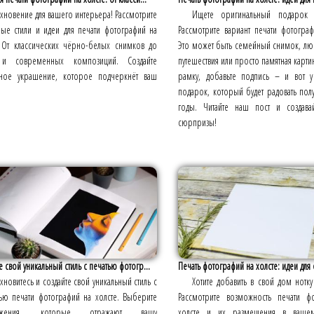
хновение для вашего интерьера! Рассмотрите
Ищете оригинальный подарок 
ные стили и идеи для печати фотографий на
Рассмотрите вариант печати фотограф
. От классических чёрно-белых снимков до
Это может быть семейный снимок, л
 и современных композиций. Создайте
путешествия или просто памятная карт
ьное украшение, которое подчеркнёт ваш
рамку, добавьте подпись – и вот у
подарок, который будет радовать полу
годы. Читайте наш пост и создава
сюрпризы!
е свой уникальный стиль с печатью фотогр...
Печать фотографий на холсте: идеи для
хновитесь и создайте свой уникальный стиль с
Хотите добавить в свой дом нотку 
ю печати фотографий на холсте. Выберите
Рассмотрите возможность печати ф
ражения, которые отражают вашу
холсте и их размещения в вашем