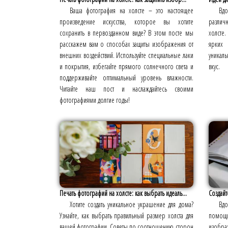
Ваша фотография на холсте – это настоящее
Вдо
произведение искусства, которое вы хотите
различ
сохранить в первозданном виде? В этом посте мы
холсте
расскажем вам о способах защиты изображения от
ярких
внешних воздействий. Используйте специальные лаки
уникал
и покрытия, избегайте прямого солнечного света и
вкус.
поддерживайте оптимальный уровень влажности.
Читайте наш пост и наслаждайтесь своими
фотографиями долгие годы!
Печать фотографий на холсте: как выбрать идеаль...
Создайт
Хотите создать уникальное украшение для дома?
Вдо
Узнайте, как выбрать правильный размер холста для
помощь
вашей фотографии. Советы по соотношению сторон
изоб