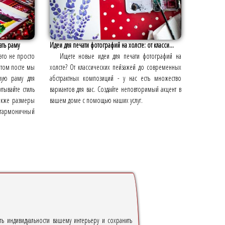
ать раму
Идеи для печати фотографий на холсте: от класси...
это не просто
Ищете новые идеи для печати фотографий на
 этом посте мы
холсте? От классических пейзажей до современных
ную раму для
абстрактных композиций - у нас есть множество
тывайте стиль
вариантов для вас. Создайте неповторимый акцент в
также размеры
вашем доме с помощью наших услуг.
е гармоничный
ь индивидуальности вашему интерьеру и сохранить