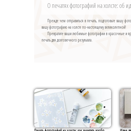
О печатях фотографий на холсте: об и
Прежде чем отправиться в печать, подготовьте вашу фот
вашу фотографию на холсте по-настоящему великолепной!
Превратите ваши любимые фотографии в красочные и ярк
печать для долговечного результата.
Печать фотографий на холсте: как защитить изобр...
Идеи дл