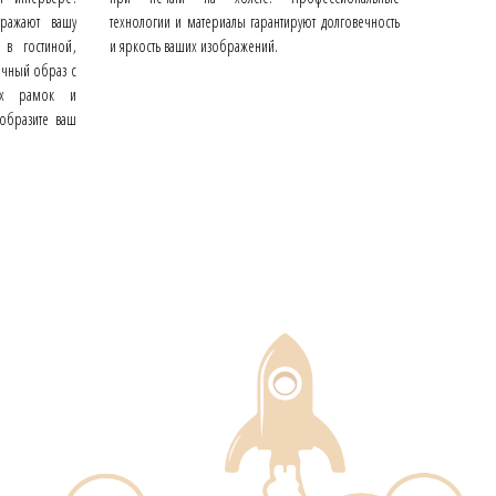
ражают вашу
технологии и материалы гарантируют долговечность
 в гостиной,
и яркость ваших изображений.
ничный образ с
ых рамок и
еобразите ваш