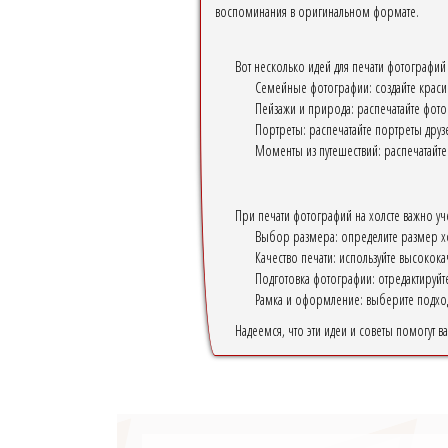
воспоминания в оригинальном формате.
Вот несколько идей для печати фотографий 
Семейные фотографии: создайте краси
Пейзажи и природа: распечатайте фот
Портреты: распечатайте портреты друзе
Моменты из путешествий: распечатайте 
При печати фотографий на холсте важно уч
Выбор размера: определите размер хол
Качество печати: используйте высокок
Подготовка фотографии: отредактируйт
Рамка и оформление: выберите подхо
Надеемся, что эти идеи и советы помогут в