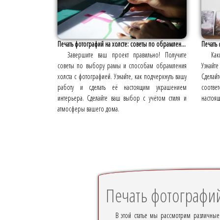
Печать фотографий на холсте: советы по обрамлен...
Печать 
Завершите ваш проект правильно! Получите
Как
советы по выбору рамы и способам обрамления
Узнайте
холста с фотографией. Узнайте, как подчеркнуть вашу
Сдела
работу и сделать её настоящим украшением
соответ
интерьера. Сделайте ваш выбор с учётом стиля и
настоящ
атмосферы вашего дома.
Печать фотографий
В этой статье мы рассмотрим различные