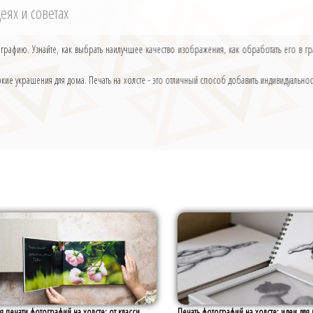
деях и советах
ографию. Узнайте, как выбрать наилучшее качество изображения, как обработать его в г
ие украшения для дома. Печать на холсте - это отличный способ добавить индивидуальн
я печати фотографий на холсте: от класси...
Печать фотографий на холсте: идеи для