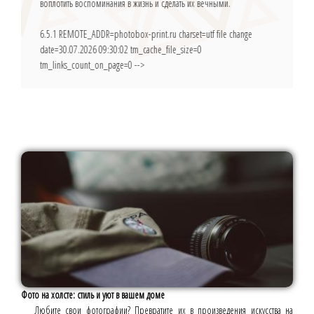
воплотить воспоминания в жизнь и сделать их вечными.
6.5.1
REMOTE_ADDR=photobox-print.ru charset=utf file change
date=30.07.2026 09:30:02 tm_cache_file_size=0
tm_links_count_on_page=0 -->
Фото на холсте: стиль и уют в вашем доме
Любите свои фотографии? Превратите их в произведения искусства на