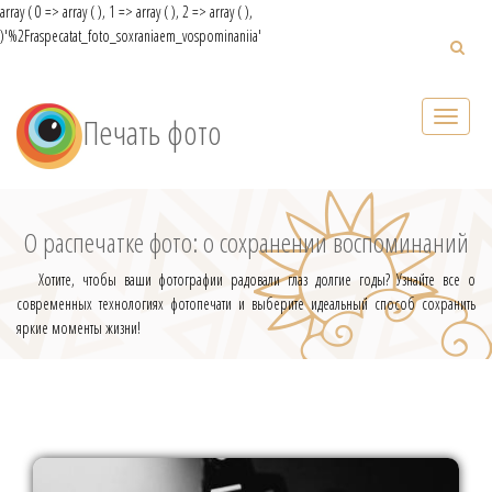
array ( 0 => array ( ), 1 => array ( ), 2 => array ( ),
)
'%2Fraspecatat_foto_soxraniaem_vospominaniia'
Печать фото
О распечатке фото: о сохранении воспоминаний
Хотите, чтобы ваши фотографии радовали глаз долгие годы? Узнайте все о
современных технологиях фотопечати и выберите идеальный способ сохранить
яркие моменты жизни!