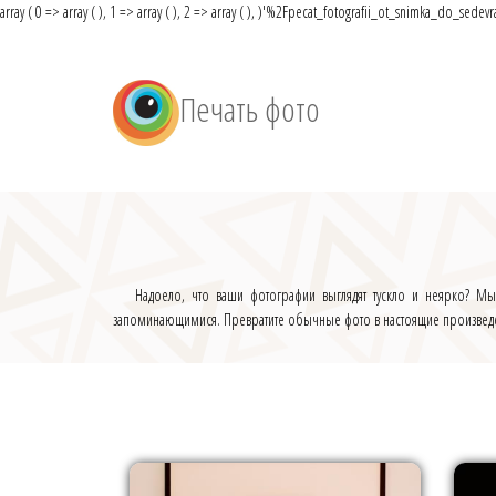
array ( 0 => array ( ), 1 => array ( ), 2 => array ( ), )
'%2Fpecat_fotografii_ot_snimka_do_sedevr
Печать фото
Надоело, что ваши фотографии выглядят тускло и неярко? Мы
запоминающимися. Превратите обычные фото в настоящие произведени