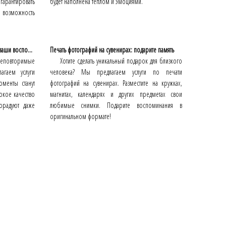
нтировать
будет наполнена теплом и эмоциями.
е возможность
ваши воспо...
Печать фотографий на сувенирах: подарите память
 неповторимые
Хотите сделать уникальный подарок для близкого
агаем услуги
человека? Мы предлагаем услуги по печати
менты станут
фотографий на сувенирах. Разместите на кружках,
окое качество
магнитах, календарях и других предметах свои
орадуют даже
любимые снимки. Подарите воспоминания в
оригинальном формате!