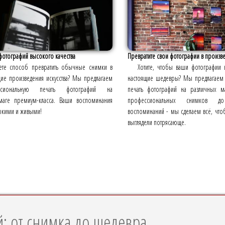
фотографий высокого качества
Превратите свои фотографии в произвед
те способ превратить обычные снимки в
Хотите, чтобы ваши фотографии 
щие произведения искусства? Мы предлагаем
настоящие шедевры? Мы предлагаем 
ссиональную печать фотографий на
печать фотографий на различных ма
маге премиум-класса. Ваши воспоминания
профессиональных снимков д
яркими и живыми!
воспоминаний - мы сделаем всё, чт
выглядели потрясающе.
: от снимка до шедевра