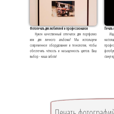
Фотопечать для любителей и профессионалов
Печать 
Нужен качественный отпечаток для портфолио
Ище
или для личного альбома? Мы используем
настоя
современное оборудование и технологии, чтобы
профе
обеспечить чёткость и насыщенность цветов. Ваш
фотобу
выбор - наша забота!
станут 
Печать фотографий