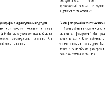
оборудованием, чтобы гара
превосходный результат. Не упустит
выделиться среди остальных!
 фотографий с индивидуальным подходом
Печать фотографий на холсте: оживите 
вас есть особые пожелания к печати
Хотите добавить в свой интерьер
фий? Мы готовы учесть все ваши требования
картины из фотографий? Мы предл
дложить индивидуальные решения. Ваш
печати на холсте. Ваши любимые мо
ный стиль - наша цель!
яркими акцентами в вашем доме. Выс
печати и разнообразие размеров п
самых взыскательных клиентов.