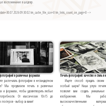
ваше воспоминание в шедевр.
 date=30.07.2026 09:30:02 tm_cache_file_size=0 tm_links_count_on_page=0 -->
фотографий в различных форматах
Печать фотографий: качество и стиль в к
ите распечатать фотографии в нестандартном
Ищете способ придать своим 
е? Мы предлагаем печать в различных
особый шарм? Наша услуга печати
ах и форматах, чтобы удовлетворить любые
позволит вам создать уникальные
отребности. От классических 10x15 до
изображения. Мы раб
 постеров - выбор за вами!
высококачественными мате