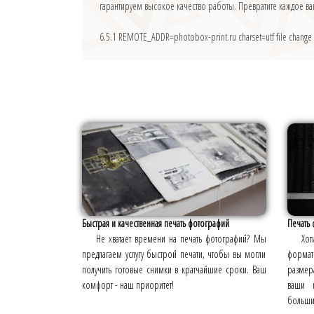
гарантируем высокое качество работы. Превратите каждое 
6.5.1
REMOTE_ADDR=photobox-print.ru charset=utf file change
Быстрая и качественная печать фотографий
Печать 
Не хватает времени на печать фотографий? Мы
Хот
предлагаем услугу быстрой печати, чтобы вы могли
формат
получить готовые снимки в кратчайшие сроки. Ваш
размер
комфорт - наш приоритет!
ваши п
больших