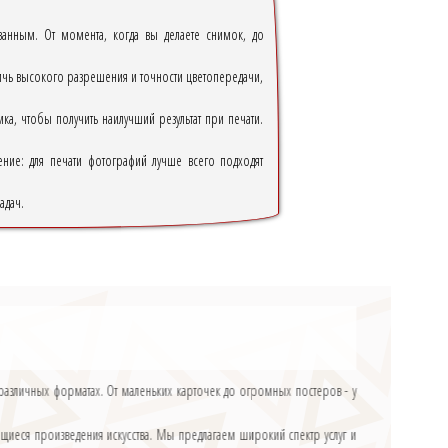
ванным. От момента, когда вы делаете снимок, до
стичь высокого разрешения и точности цветопередачи,
а, чтобы получить наилучший результат при печати.
ние: для печати фотографий лучше всего подходят
адач.
различных форматах. От маленьких карточек до огромных постеров - у
щиеся произведения искусства. Мы предлагаем широкий спектр услуг и