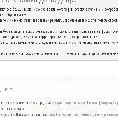
ают всё больше места, искусство печати фотографий остаётся актуальным и востребо
 и требует внимания.
да печати - всё это влияет на конечный результат. Современные технологии позволяют до
выбора камеры или смартфона для съёмки. Важно учитывать разрешение и формат снимк
ском редакторе, где можно скорректировать яркость, контрастность и цвета.
ной до премиум-варианта с специальными покрытиями. Тип чернил также имеет значе
руйной до лазерной. Каждый метод имеет свои особенности и подходит для определённых з
едевров
произведения искусства? Мы предлагаем услуги профессиональной печати фотографий в 
рое вы заслуживаете!
е времени. Наша услуга печати фотографий превратит ваши снимки в яркие и запоминаю