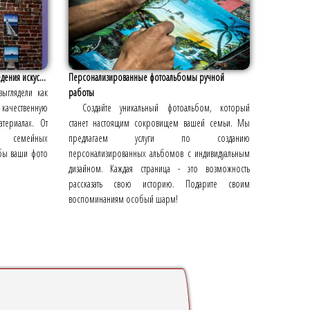
ения искус...
Персонализированные фотоальбомы ручной
выглядели как
работы
качественную
Создайте уникальный фотоальбом, который
териалах. От
станет настоящим сокровищем вашей семьи. Мы
о семейных
предлагаем услуги по созданию
обы ваши фото
персонализированных альбомов с индивидуальным
дизайном. Каждая страница - это возможность
рассказать свою историю. Подарите своим
воспоминаниям особый шарм!