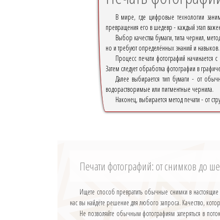
В мире, где цифровые технологии заним
превращения его в шедевр - каждый этап важен
Выбор качества бумаги, типа чернил, мето
но и требуют определённых знаний и навыков.
Процесс печати фотографий начинается с 
Затем следует обработка фотографии в графиче
Далее выбирается тип бумаги - от обыч
водорастворимые или пигментные чернила.
Наконец, выбирается метод печати - от ст
Печати фотографий: от снимков до ш
Ищете способ превратить обычные снимки в настоящие 
нас вы найдёте решение для любого запроса. Качество, кото
Не позволяйте обычным фотографиям затеряться в поток