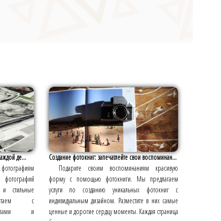
аждой де...
Создание фотокниг: запечатлейте свои воспоминан...
фотографиям
Подарите своим воспоминаниям красивую
 фотографий
форму с помощью фотокниги. Мы предлагаем
 и стильные
услуги по созданию уникальных фотокниг с
отаем с
индивидуальным дизайном. Разместите в них самые
риалами и
ценные и дорогие сердцу моменты. Каждая страница