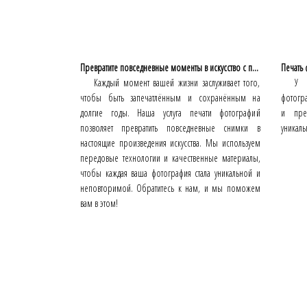
Превратите повседневные моменты в искусство с п...
Печать
Каждый момент вашей жизни заслуживает того,
У 
чтобы быть запечатлённым и сохранённым на
фотогра
долгие годы. Наша услуга печати фотографий
и пре
позволяет превратить повседневные снимки в
уникаль
настоящие произведения искусства. Мы используем
передовые технологии и качественные материалы,
чтобы каждая ваша фотография стала уникальной и
неповторимой. Обратитесь к нам, и мы поможем
вам в этом!