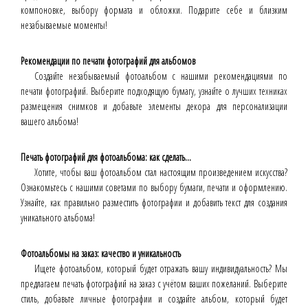
компоновке, выбору формата и обложки. Подарите себе и близким
незабываемые моменты!
Рекомендации по печати фотографий для альбомов
Создайте незабываемый фотоальбом с нашими рекомендациями по
печати фотографий. Выберите подходящую бумагу, узнайте о лучших техниках
размещения снимков и добавьте элементы декора для персонализации
вашего альбома!
Печать фотографий для фотоальбома: как сделать...
Хотите, чтобы ваш фотоальбом стал настоящим произведением искусства?
Ознакомьтесь с нашими советами по выбору бумаги, печати и оформлению.
Узнайте, как правильно разместить фотографии и добавить текст для создания
уникального альбома!
Фотоальбомы на заказ: качество и уникальность
Ищете фотоальбом, который будет отражать вашу индивидуальность? Мы
предлагаем печать фотографий на заказ с учётом ваших пожеланий. Выберите
стиль, добавьте личные фотографии и создайте альбом, который будет