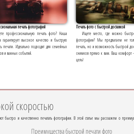
сиональная печать фотографий
Печать фото с быстрой доставкой
те профессиональную печать фото? Наша
Ищете место, где можно быстро
а гарантирует высокое качество и быструю
фотографии? Мы предлагаем не то
ть печати. Идеально подходит для семейных
печать, но и возможность быстрой дос
ов и важных событий.
снимков прямо к вам. Ваш комфорт -
цель!
окой скоростью
т быстро и качественно печатать фотографии. В этой статье мы расскажем о преиму
Преимущества быстрой печати фото