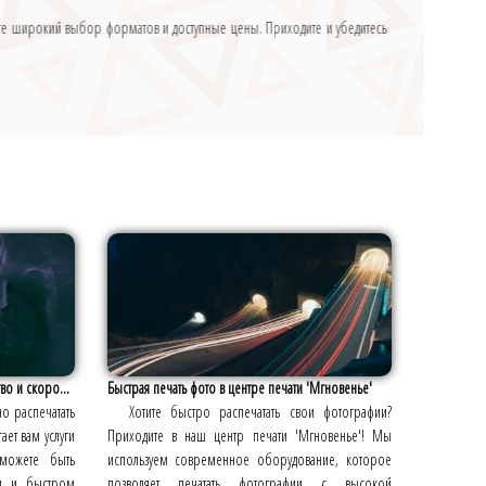
ёте широкий выбор форматов и доступные цены. Приходите и убедитесь
во и скоро...
Быстрая печать фото в центре печати 'Мгновенье'
о распечатать
Хотите быстро распечатать свои фотографии?
ает вам услуги
Приходите в наш центр печати 'Мгновенье'! Мы
можете быть
используем современное оборудование, которое
ти и быстром
позволяет печатать фотографии с высокой