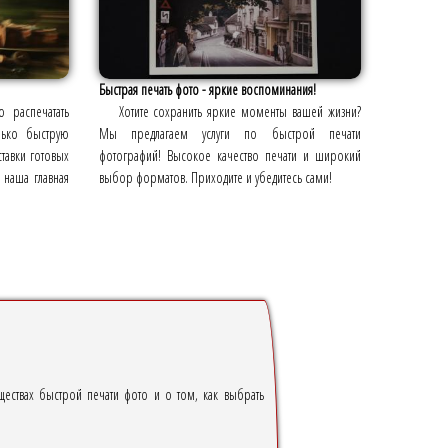
Быстрая печать фото - яркие воспоминания!
 распечатать
Хотите сохранить яркие моменты вашей жизни?
лько быструю
Мы предлагаем услуги по быстрой печати
тавки готовых
фотографий! Высокое качество печати и широкий
 наша главная
выбор форматов. Приходите и убедитесь сами!
ществах быстрой печати фото и о том, как выбрать