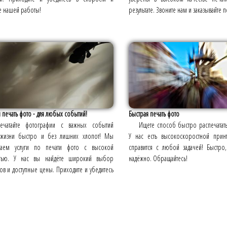
е нашей работы!
результате. Звоните нам и заказывайте п
 печать фото - для любых событий!
Быстрая печать фото
печатайте фотографии с важных событий
Ищете способ быстро распечатат
жизни быстро и без лишних хлопот! Мы
У нас есть высокоскоростной прин
гаем услуги по печати фото с высокой
справится с любой задачей! Быстро,
тью. У нас вы найдёте широкий выбор
надёжно. Обращайтесь!
в и доступные цены. Приходите и убедитесь