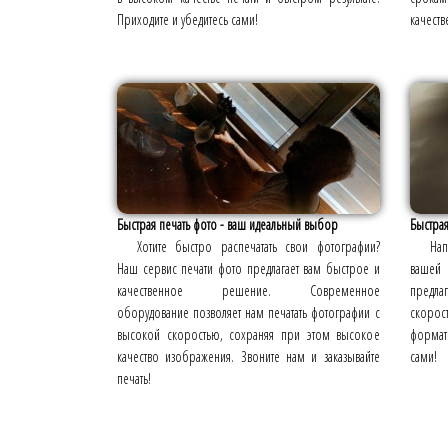
Приходите и убедитесь сами!
качеств
Быстрая печать фото - ваш идеальный выбор
Быстрая
Хотите быстро распечатать свои фотографии?
На
Наш сервис печати фото предлагает вам быстрое и
вашей 
качественное решение. Современное
предла
оборудование позволяет нам печатать фотографии с
скорос
высокой скоростью, сохраняя при этом высокое
формато
качество изображения. Звоните нам и заказывайте
сами!
печать!