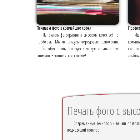
Печатаем фото в кратчайшие сроки
Профес
Напечатать фотографии в высоком качестве? Не
Ище
проблема! Мы используем передовые технологии,
команд
чтобы обеспечить быструю и чёткую печать ваших
скорос
снимков. Звоните и заказывайте!
альбом
Печать фото с выс
Современные технологии печати позволяю
подходящий принтер.