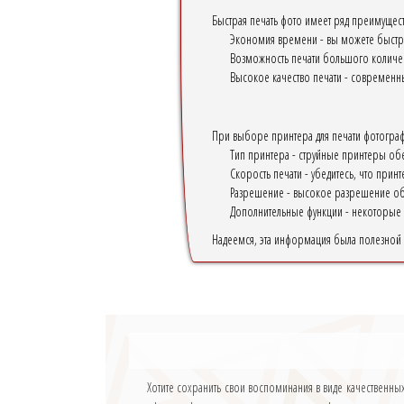
Быстрая печать фото имеет ряд преимущест
Экономия времени - вы можете быстро
Возможность печати большого количес
Высокое качество печати - современ
При выборе принтера для печати фотограф
Тип принтера - струйные принтеры об
Скорость печати - убедитесь, что прин
Разрешение - высокое разрешение об
Дополнительные функции - некоторые 
Надеемся, эта информация была полезной д
Хотите сохранить свои воспоминания в виде качественн