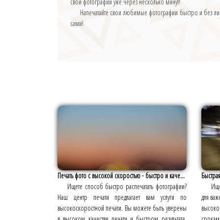
свои фотографии уже через несколько минут!
Напечатайте свои любимые фотографии быстро и без ли
сами!
Печать фото с высокой скоростью - быстро и каче...
Быстрая
Ищете способ быстро распечатать фотографии?
Ище
Наш центр печати предлагает вам услуги по
для важ
высокоскоростной печати. Вы можете быть уверены
высоко
в высоком качестве печати и быстром результате.
срокам