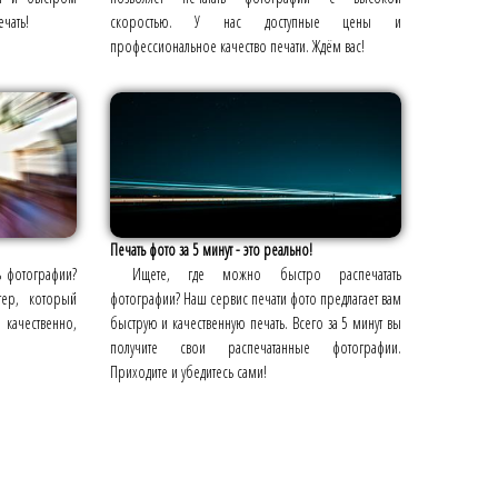
ечать!
скоростью. У нас доступные цены и
профессиональное качество печати. Ждём вас!
Печать фото за 5 минут - это реально!
ь фотографии?
Ищете, где можно быстро распечатать
тер, который
фотографии? Наш сервис печати фото предлагает вам
 качественно,
быструю и качественную печать. Всего за 5 минут вы
получите свои распечатанные фотографии.
Приходите и убедитесь сами!