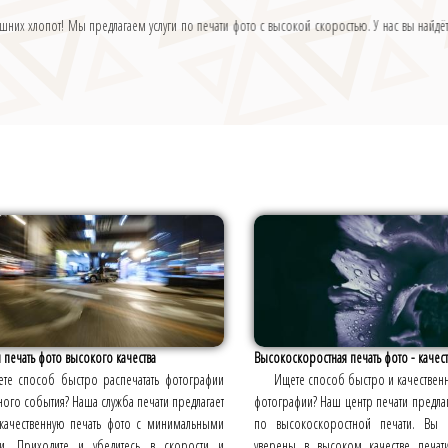
шних хлопот! Мы предлагаем услуги по печати фото с высокой скоростью. У нас вы найд
 печать фото высокого качества
Высокоскоростная печать фото - качест
те способ быстро распечатать фотографии
Ищете способ быстро и качественн
ного события? Наша служба печати предлагает
фотографии? Наш центр печати предлаг
качественную печать фото с минимальными
по высокоскоростной печати. Вы 
и. Приходите и убедитесь в скорости и
уверены в высоком качестве печа