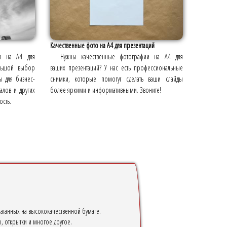
Качественные фото на А4 для презентаций
ии на А4 для
Нужны качественные фотографии на А4 для
ольшой выбор
ваших презентаций? У нас есть профессиональные
ы для бизнес-
снимки, которые помогут сделать ваши слайды
алов и других
более яркими и информативными. Звоните!
ость.
танных на высококачественной бумаге.
, открытки и многое другое.