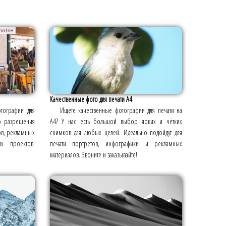
Качественные фото для печати А4
тографии для
Ищете качественные фотографии для печати на
о разрешения
А4? У нас есть большой выбор ярких и чётких
ов, рекламных
снимков для любых целей. Идеально подойдут для
х проектов.
печати портретов, инфографики и рекламных
материалов. Звоните и заказывайте!