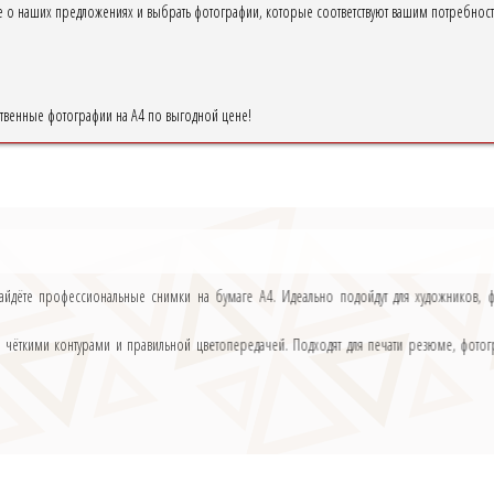
ше о наших предложениях и выбрать фотографии, которые соответствуют вашим потребност
ственные фотографии на А4 по выгодной цене!
айдёте профессиональные снимки на бумаге А4. Идеально подойдут для художников, 
с чёткими контурами и правильной цветопередачей. Подходят для печати резюме, фото