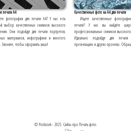
я печати А4
Качественные фото на А4 для печати
те фотографии для печати А4? У нас есть
Ищете качественные фотограф
й выбор качественных снимков высокого
печати? У нас вы найдёте шир
ения. Они подойдут для печати портретов,
профессиональных снимков высокого
ных материалов, инфографики и многого
Идеально подойдут для печати
. Звоните, чтобы оформить заказ!
презентациях и других проектах. Обращ
© Poiskovik - 2025. Сайты про Печать фото.