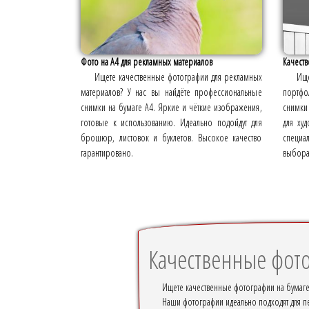
Фото на А4 для рекламных материалов
Качеств
Ищете качественные фотографии для рекламных
Ище
материалов? У нас вы найдёте профессиональные
портфо
снимки на бумаге А4. Яркие и чёткие изображения,
снимки
готовые к использованию. Идеально подойдут для
для ху
брошюр, листовок и буклетов. Высокое качество
специа
гарантировано.
выбора
Качественные фото
Ищете качественные фотографии на бумаг
Наши фотографии идеально подходят для пе