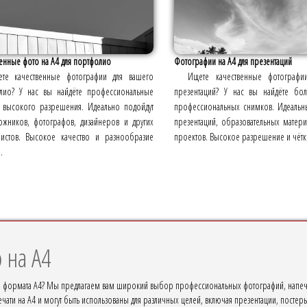
енные фото на А4 для портфолио
Фотографии на А4 для презентаций
те качественные фотографии для вашего
Ищете качественные фотограф
лио? У нас вы найдёте профессиональные
презентаций? У нас вы найдёте б
 высокого разрешения. Идеально подойдут
профессиональных снимков. Идеальн
дожников, фотографов, дизайнеров и других
презентаций, образовательных матери
листов. Высокое качество и разнообразие
проектов. Высокое разрешение и чётк
.
 на А4
е формата А4? Мы предлагаем вам широкий выбор профессиональных фотографий, напеча
чати на А4 и могут быть использованы для различных целей, включая презентации, постеры