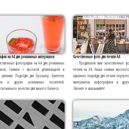
афии на А4 для рекламных материалов
Качественные фото для печати А4
ественные фотографии на А4 для рекламных
Предлагаем вам качественные фо
алов. Снимки с высокой детализацией и
печати на А4. Наши снимки высоког
 цветами. Подходят для брошюр, буклетов,
идеально подойдут для печати портрет
ров и других рекламных носителей.
материалов, инфографики и други
иональное качество для вашего бизнеса.
Звоните и заказывайте!