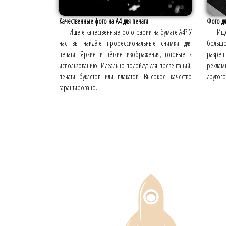
Качественные фото на А4 для печати
Фото дл
Ищете качественные фотографии на бумаге А4? У
Ище
нас вы найдёте профессиональные снимки для
большо
печати! Яркие и чёткие изображения, готовые к
разреш
использованию. Идеально подойдут для презентаций,
реклам
печати буклетов или плакатов. Высокое качество
другого
гарантировано.