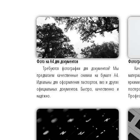
Фото на А4 для документов
Фотогр
Требуются фотографии для документов? Мы
Кач
предлагаем качественные снимки на бумаге А4.
матери
Идеальны для оформления паспортов, виз и других
яркими
официальных документов. Быстро, качественно и
посте
надёжно.
Професс