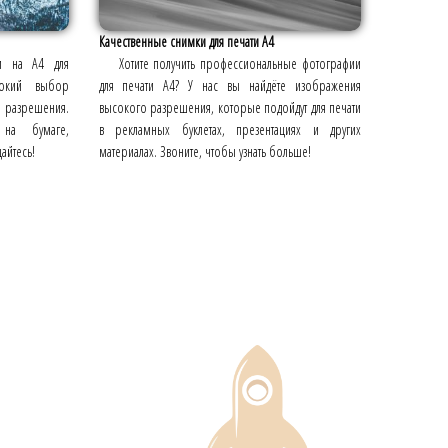
Качественные снимки для печати А4
ии на А4 для
Хотите получить профессиональные фотографии
окий выбор
для печати А4? У нас вы найдёте изображения
 разрешения.
высокого разрешения, которые подойдут для печати
 на бумаге,
в рекламных буклетах, презентациях и других
айтесь!
материалах. Звоните, чтобы узнать больше!